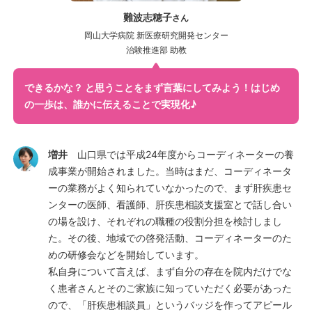
難波志穂子
さん
岡山大学病院 新医療研究開発センター
治験推進部 助教
できるかな？ と思うことをまず言葉にしてみよう！
はじめ
の一歩は、誰かに伝えることで実現化♪
増井
山口県では平成24年度からコーディネーターの養
成事業が開始されました。当時はまだ、コーディネータ
ーの業務がよく知られていなかったので、まず肝疾患セ
ンターの医師、看護師、肝疾患相談支援室とで話し合い
の場を設け、それぞれの職種の役割分担を検討しまし
た。その後、地域での啓発活動、コーディネーターのた
めの研修会などを開始しています。
私自身について言えば、まず自分の存在を院内だけでな
く患者さんとそのご家族に知っていただく必要があった
ので、「肝疾患相談員」というバッジを作ってアピール