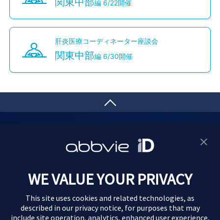
関東中部
編 6/22開催
肝炎医療コーディネーター座談会
関東中部
編 6/30開催
サイトマップ
プライバシーポリシー
利用規約
製品に関するお問い合わせ
Webサイトに関するお問い合わせ
Cookie Preferences
WE VALUE YOUR PRIVACY
This site uses cookies and related technologies, as
described in our
privacy notice
, for purposes that may
本ウェブサイトの情報は、日本国内で医療行為に従事しておられる
include site operation, analytics, enhanced user experience,
医療関係者の方を対象としております。