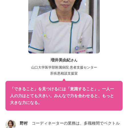
増井美由紀
さん
山口大学医学部附属病院 患者支援センター
肝疾患相談支援室
「できること」を見つけるには「意識すること」。
一人一
人の力はとても大きい。
みんなで力を合わせると、もっと
大きな力になる。
野村
コーディネーターの業務は、多職種間でベクトル