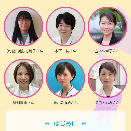
（司会）難波志穂子
さん
木下一枝
さん
立木佐知子
さん
野村真希
さん
増井美由紀
さん
矢田ともみ
さん
はじめに