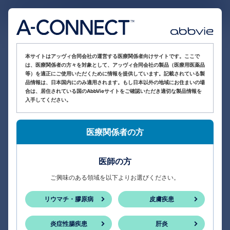
医療関係者向け情報サイト
本サイトはアッヴィ合同会社の運営する医療関係者向けサイトです。ここで
は、医療関係者の方々を対象として、アッヴィ合同会社の製品（医療用医薬品
等）を適正にご使用いただくために情報を提供しています。記載されている製
品情報は、日本国内にのみ適用されます。もし日本以外の地域にお住まいの場
合は、居住されている国のAbbVieサイトをご確認いただき適切な製品情報を
入手してください。
医療関係者の方
医師の方
ご興味のある領域を以下よりお選びください。
リウマチ・膠原病
皮膚疾患
炎症性腸疾患
肝炎