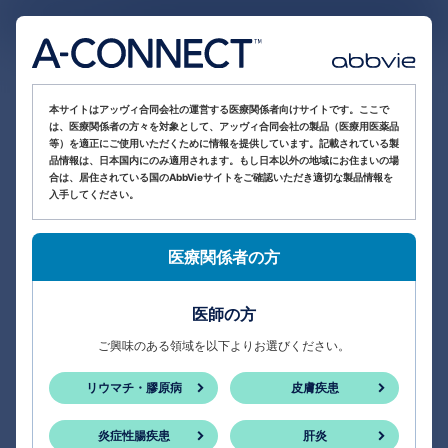
医療関係者向け情報サイト
本サイトはアッヴィ合同会社の運営する医療関係者向けサイトです。ここで
は、医療関係者の方々を対象として、アッヴィ合同会社の製品（医療用医薬品
等）を適正にご使用いただくために情報を提供しています。記載されている製
品情報は、日本国内にのみ適用されます。もし日本以外の地域にお住まいの場
合は、居住されている国のAbbVieサイトをご確認いただき適切な製品情報を
入手してください。
医療関係者の方
医師の方
ご興味のある領域を以下よりお選びください。
リウマチ・膠原病
皮膚疾患
炎症性腸疾患
肝炎