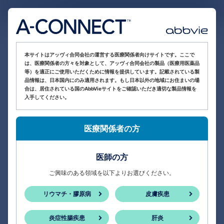
医療関係者向け情報サイト
本サイトはアッヴィ合同会社の運営する医療関係者向けサイトです。ここで
は、医療関係者の方々を対象として、アッヴィ合同会社の製品（医療用医薬品
等）を適正にご使用いただくために情報を提供しています。記載されている製
品情報は、日本国内にのみ適用されます。もし日本以外の地域にお住まいの場
合は、居住されている国のAbbVieサイトをご確認いただき適切な製品情報を
入手してください。
医療関係者の方
医師の方
ご興味のある領域を以下よりお選びください。
リウマチ・膠原病
皮膚疾患
炎症性腸疾患
肝炎