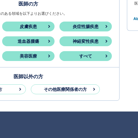
医師の方
医
味のある領域を以下よりお選びください。
A
皮膚疾患
炎症性腸疾患
造血器腫瘍
神経変性疾患
美容医療
すべて
医師以外の方
方
その他医療関係者の方