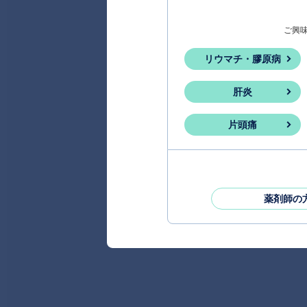
ご興
リウマチ・膠原病
肝炎
片頭痛
薬剤師の