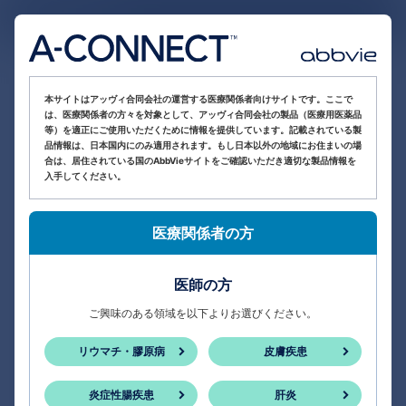
医療関係者向け情報サイト
本サイトはアッヴィ合同会社の運営する医療関係者向けサイトです。ここで
は、医療関係者の方々を対象として、アッヴィ合同会社の製品（医療用医薬品
等）を適正にご使用いただくために情報を提供しています。記載されている製
品情報は、日本国内にのみ適用されます。もし日本以外の地域にお住まいの場
合は、居住されている国のAbbVieサイトをご確認いただき適切な製品情報を
入手してください。
医療関係者の方
医師の方
ご興味のある領域を以下よりお選びください。
リウマチ・膠原病
皮膚疾患
炎症性腸疾患
肝炎