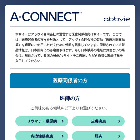
医療関係者向け情報サイト
本サイトはアッヴィ合同会社の運営する医療関係者向けサイトです。ここで
は、医療関係者の方々を対象として、アッヴィ合同会社の製品（医療用医薬品
等）を適正にご使用いただくために情報を提供しています。記載されている製
品情報は、日本国内にのみ適用されます。もし日本以外の地域にお住まいの場
合は、居住されている国のAbbVieサイトをご確認いただき適切な製品情報を
入手してください。
医療関係者の方
医師の方
ご興味のある領域を以下よりお選びください。
リウマチ・膠原病
皮膚疾患
炎症性腸疾患
肝炎