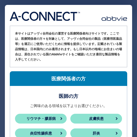
医療関係者向け情報サイト
本サイトはアッヴィ合同会社の運営する医療関係者向けサイトです。ここで
は、医療関係者の方々を対象として、アッヴィ合同会社の製品（医療用医薬品
等）を適正にご使用いただくために情報を提供しています。記載されている製
品情報は、日本国内にのみ適用されます。もし日本以外の地域にお住まいの場
合は、居住されている国のAbbVieサイトをご確認いただき適切な製品情報を
入手してください。
医療関係者の方
医師の方
ご興味のある領域を以下よりお選びください。
リウマチ・膠原病
皮膚疾患
炎症性腸疾患
肝炎