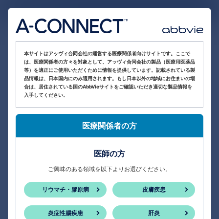
医療関係者向け情報サイト
本サイトはアッヴィ合同会社の運営する医療関係者向けサイトです。ここで
は、医療関係者の方々を対象として、アッヴィ合同会社の製品（医療用医薬品
等）を適正にご使用いただくために情報を提供しています。記載されている製
品情報は、日本国内にのみ適用されます。もし日本以外の地域にお住まいの場
合は、居住されている国のAbbVieサイトをご確認いただき適切な製品情報を
入手してください。
医療関係者の方
医師の方
ご興味のある領域を以下よりお選びください。
リウマチ・膠原病
皮膚疾患
炎症性腸疾患
肝炎