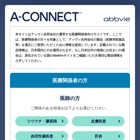
医療関係者向け情報サイト
本サイトはアッヴィ合同会社の運営する医療関係者向けサイトです。ここで
は、医療関係者の方々を対象として、アッヴィ合同会社の製品（医療用医薬品
等）を適正にご使用いただくために情報を提供しています。記載されている製
品情報は、日本国内にのみ適用されます。もし日本以外の地域にお住まいの場
合は、居住されている国のAbbVieサイトをご確認いただき適切な製品情報を
入手してください。
医療関係者の方
医師の方
ご興味のある領域を以下よりお選びください。
リウマチ・膠原病
皮膚疾患
炎症性腸疾患
肝炎