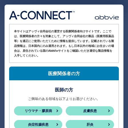
医療関係者向け情報サイト
本サイトはアッヴィ合同会社の運営する医療関係者向けサイトです。ここで
は、医療関係者の方々を対象として、アッヴィ合同会社の製品（医療用医薬品
等）を適正にご使用いただくために情報を提供しています。記載されている製
品情報は、日本国内にのみ適用されます。もし日本以外の地域にお住まいの場
合は、居住されている国のAbbVieサイトをご確認いただき適切な製品情報を
入手してください。
医療関係者の方
医師の方
ご興味のある領域を以下よりお選びください。
リウマチ・膠原病
皮膚疾患
炎症性腸疾患
肝炎