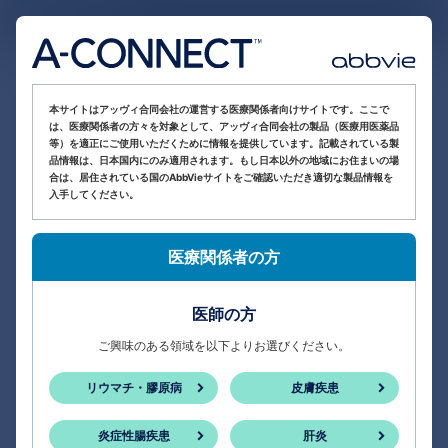
医療関係者向け情報サイト
本サイトはアッヴィ合同会社の運営する医療関係者向けサイトです。ここで
は、医療関係者の方々を対象として、アッヴィ合同会社の製品（医療用医薬品
等）を適正にご使用いただくために情報を提供しています。記載されている製
品情報は、日本国内にのみ適用されます。もし日本以外の地域にお住まいの場
合は、居住されている国のAbbVieサイトをご確認いただき適切な製品情報を
入手してください。
医療関係者の方
医師の方
ご興味のある領域を以下よりお選びください。
リウマチ・膠原病
皮膚疾患
炎症性腸疾患
肝炎