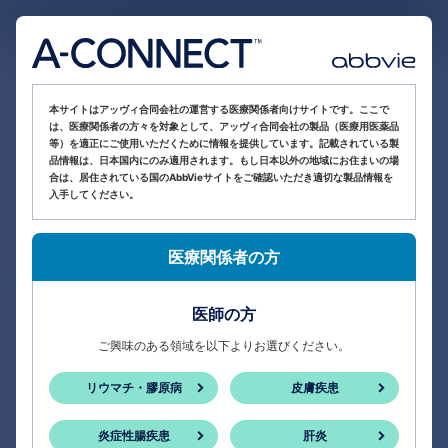
医療関係者向け情報サイト
本サイトはアッヴィ合同会社の運営する医療関係者向けサイトです。ここで
は、医療関係者の方々を対象として、アッヴィ合同会社の製品（医療用医薬品
等）を適正にご使用いただくために情報を提供しています。記載されている製
品情報は、日本国内にのみ適用されます。もし日本以外の地域にお住まいの場
合は、居住されている国のAbbVieサイトをご確認いただき適切な製品情報を
入手してください。
医療関係者の方
医師の方
ご興味のある領域を以下よりお選びください。
リウマチ・膠原病
皮膚疾患
炎症性腸疾患
肝炎