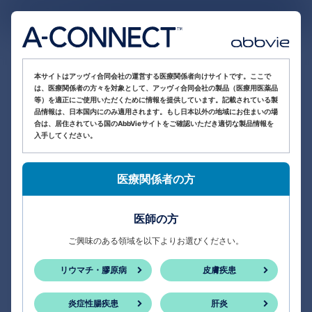
医療関係者向け情報サイト
本サイトはアッヴィ合同会社の運営する医療関係者向けサイトです。ここで
は、医療関係者の方々を対象として、アッヴィ合同会社の製品（医療用医薬品
等）を適正にご使用いただくために情報を提供しています。記載されている製
品情報は、日本国内にのみ適用されます。もし日本以外の地域にお住まいの場
合は、居住されている国のAbbVieサイトをご確認いただき適切な製品情報を
入手してください。
医療関係者の方
医師の方
ご興味のある領域を以下よりお選びください。
リウマチ・膠原病
皮膚疾患
炎症性腸疾患
肝炎