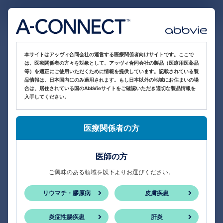
医療関係者向け情報サイト
本サイトはアッヴィ合同会社の運営する医療関係者向けサイトです。ここで
は、医療関係者の方々を対象として、アッヴィ合同会社の製品（医療用医薬品
等）を適正にご使用いただくために情報を提供しています。記載されている製
品情報は、日本国内にのみ適用されます。もし日本以外の地域にお住まいの場
合は、居住されている国のAbbVieサイトをご確認いただき適切な製品情報を
入手してください。
医療関係者の方
医師の方
ご興味のある領域を以下よりお選びください。
リウマチ・膠原病
皮膚疾患
炎症性腸疾患
肝炎