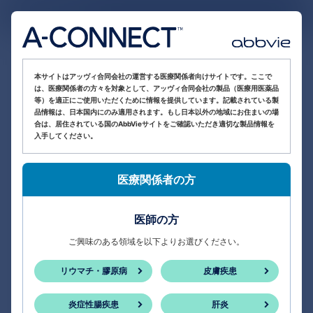
医療関係者向け情報サイト
本サイトはアッヴィ合同会社の運営する医療関係者向けサイトです。ここで
は、医療関係者の方々を対象として、アッヴィ合同会社の製品（医療用医薬品
等）を適正にご使用いただくために情報を提供しています。記載されている製
品情報は、日本国内にのみ適用されます。もし日本以外の地域にお住まいの場
合は、居住されている国のAbbVieサイトをご確認いただき適切な製品情報を
入手してください。
医療関係者の方
医師の方
ご興味のある領域を以下よりお選びください。
リウマチ・膠原病
皮膚疾患
炎症性腸疾患
肝炎