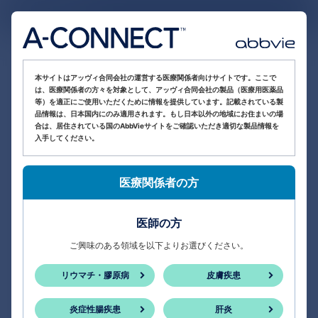
医療関係者向け情報サイト
本サイトはアッヴィ合同会社の運営する医療関係者向けサイトです。ここで
は、医療関係者の方々を対象として、アッヴィ合同会社の製品（医療用医薬品
等）を適正にご使用いただくために情報を提供しています。記載されている製
品情報は、日本国内にのみ適用されます。もし日本以外の地域にお住まいの場
合は、居住されている国のAbbVieサイトをご確認いただき適切な製品情報を
入手してください。
医療関係者の方
医師の方
ご興味のある領域を以下よりお選びください。
リウマチ・膠原病
皮膚疾患
炎症性腸疾患
肝炎