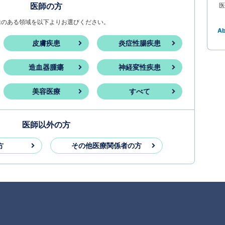
医師の方
医
味のある領域を以下よりお選びください。
A
皮膚疾患
炎症性腸疾患
造血器腫瘍
神経変性疾患
美容医療
すべて
医師以外の方
方
その他医療関係者の方