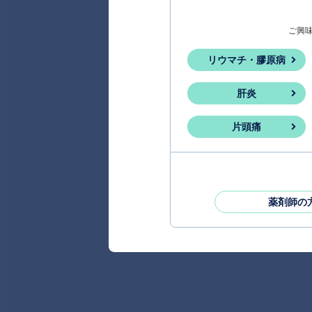
ご興
リウマチ・膠原病
肝炎
片頭痛
薬剤師の