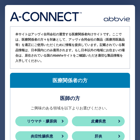
医療関係者向け情報サイト
本サイトはアッヴィ合同会社の運営する医療関係者向けサイトです。ここで
は、医療関係者の方々を対象として、アッヴィ合同会社の製品（医療用医薬品
等）を適正にご使用いただくために情報を提供しています。記載されている製
品情報は、日本国内にのみ適用されます。もし日本以外の地域にお住まいの場
合は、居住されている国のAbbVieサイトをご確認いただき適切な製品情報を
入手してください。
医療関係者の方
医師の方
ご興味のある領域を以下よりお選びください。
リウマチ・膠原病
皮膚疾患
炎症性腸疾患
肝炎