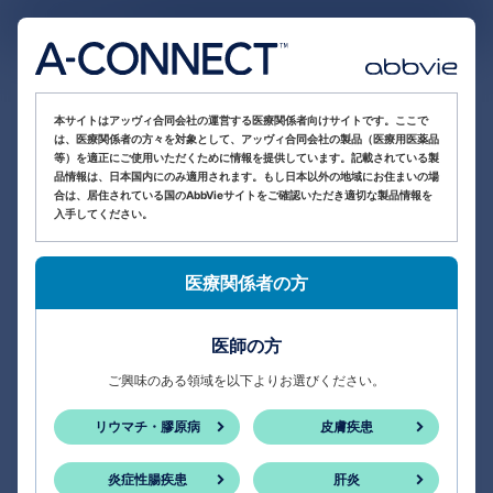
医療関係者向け情報サイト
本サイトはアッヴィ合同会社の運営する医療関係者向けサイトです。ここで
は、医療関係者の方々を対象として、アッヴィ合同会社の製品（医療用医薬品
等）を適正にご使用いただくために情報を提供しています。記載されている製
品情報は、日本国内にのみ適用されます。もし日本以外の地域にお住まいの場
合は、居住されている国のAbbVieサイトをご確認いただき適切な製品情報を
入手してください。
医療関係者の方
医師の方
ご興味のある領域を以下よりお選びください。
リウマチ・膠原病
皮膚疾患
炎症性腸疾患
肝炎