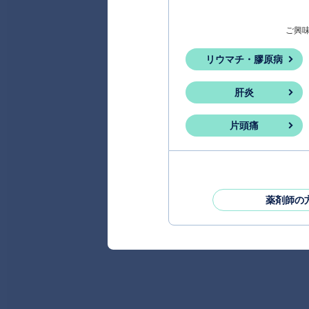
ご興
リウマチ・膠原病
肝炎
片頭痛
薬剤師の