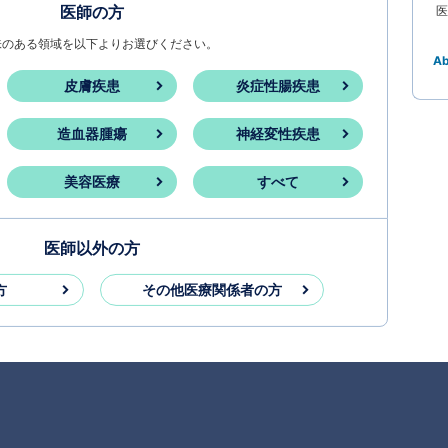
医師の方
医
味のある領域を以下よりお選びください。
A
皮膚疾患
炎症性腸疾患
造血器腫瘍
神経変性疾患
美容医療
すべて
医師以外の方
方
その他医療関係者の方