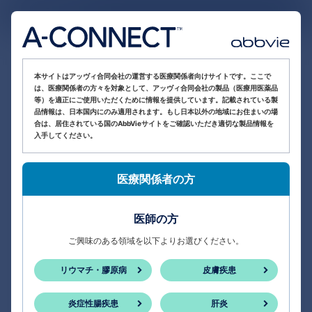
医療関係者向け情報サイト
本サイトはアッヴィ合同会社の運営する医療関係者向けサイトです。ここで
は、医療関係者の方々を対象として、アッヴィ合同会社の製品（医療用医薬品
等）を適正にご使用いただくために情報を提供しています。記載されている製
品情報は、日本国内にのみ適用されます。もし日本以外の地域にお住まいの場
合は、居住されている国のAbbVieサイトをご確認いただき適切な製品情報を
入手してください。
医療関係者の方
医師の方
ご興味のある領域を以下よりお選びください。
リウマチ・膠原病
皮膚疾患
炎症性腸疾患
肝炎