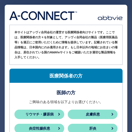
医療関係者向け情報サイト
本サイトはアッヴィ合同会社の運営する医療関係者向けサイトです。ここで
は、医療関係者の方々を対象として、アッヴィ合同会社の製品（医療用医薬品
等）を適正にご使用いただくために情報を提供しています。記載されている製
品情報は、日本国内にのみ適用されます。もし日本以外の地域にお住まいの場
合は、居住されている国のAbbVieサイトをご確認いただき適切な製品情報を
入手してください。
医療関係者の方
医師の方
ご興味のある領域を以下よりお選びください。
リウマチ・膠原病
皮膚疾患
炎症性腸疾患
肝炎