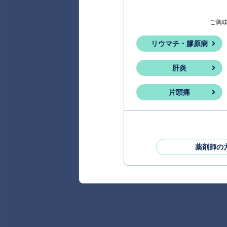
ご興
リウマチ・膠原病
肝炎
片頭痛
薬剤師の