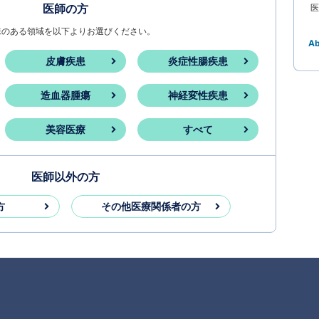
医師の方
医
味のある領域を以下よりお選びください。
A
皮膚疾患
炎症性腸疾患
造血器腫瘍
神経変性疾患
美容医療
すべて
医師以外の方
方
その他医療関係者の方