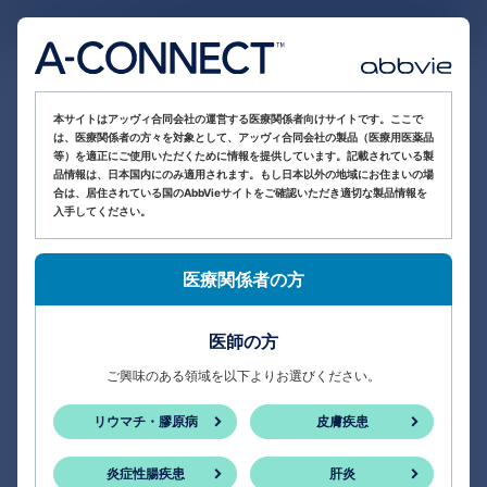
医療関係者向け情報サイト
本サイトはアッヴィ合同会社の運営する医療関係者向けサイトです。ここで
は、医療関係者の方々を対象として、アッヴィ合同会社の製品（医療用医薬品
等）を適正にご使用いただくために情報を提供しています。記載されている製
品情報は、日本国内にのみ適用されます。もし日本以外の地域にお住まいの場
合は、居住されている国のAbbVieサイトをご確認いただき適切な製品情報を
入手してください。
医療関係者の方
医師の方
ご興味のある領域を以下よりお選びください。
リウマチ・膠原病
皮膚疾患
炎症性腸疾患
肝炎