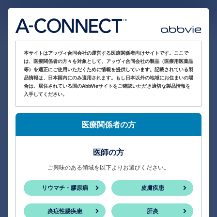
医療関係者向け情報サイト
本サイトはアッヴィ合同会社の運営する医療関係者向けサイトです。ここで
は、医療関係者の方々を対象として、アッヴィ合同会社の製品（医療用医薬品
等）を適正にご使用いただくために情報を提供しています。記載されている製
品情報は、日本国内にのみ適用されます。もし日本以外の地域にお住まいの場
合は、居住されている国のAbbVieサイトをご確認いただき適切な製品情報を
入手してください。
医療関係者の方
医師の方
ご興味のある領域を以下よりお選びください。
リウマチ・膠原病
皮膚疾患
炎症性腸疾患
肝炎