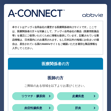
医療関係者向け情報サイト
本サイトはアッヴィ合同会社の運営する医療関係者向けサイトです。ここで
は、医療関係者の方々を対象として、アッヴィ合同会社の製品（医療用医薬品
等）を適正にご使用いただくために情報を提供しています。記載されている製
品情報は、日本国内にのみ適用されます。もし日本以外の地域にお住まいの場
合は、居住されている国のAbbVieサイトをご確認いただき適切な製品情報を
入手してください。
医療関係者の方
医師の方
ご興味のある領域を以下よりお選びください。
リウマチ・膠原病
皮膚疾患
炎症性腸疾患
肝炎