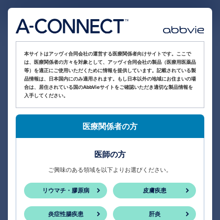
医療関係者向け情報サイト
本サイトはアッヴィ合同会社の運営する医療関係者向けサイトです。ここで
は、医療関係者の方々を対象として、アッヴィ合同会社の製品（医療用医薬品
等）を適正にご使用いただくために情報を提供しています。記載されている製
品情報は、日本国内にのみ適用されます。もし日本以外の地域にお住まいの場
合は、居住されている国のAbbVieサイトをご確認いただき適切な製品情報を
入手してください。
医療関係者の方
医師の方
ご興味のある領域を以下よりお選びください。
リウマチ・膠原病
皮膚疾患
炎症性腸疾患
肝炎