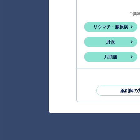
ご興
リウマチ・膠原病
肝炎
片頭痛
薬剤師の