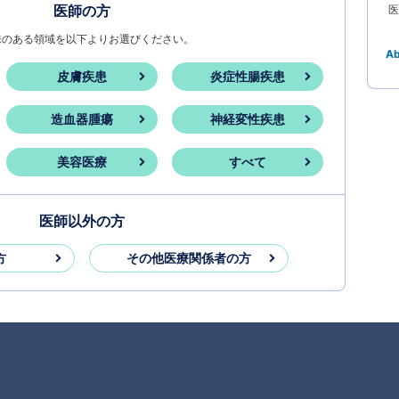
医師の方
医
味のある領域を以下よりお選びください。
A
皮膚疾患
炎症性腸疾患
造血器腫瘍
神経変性疾患
美容医療
すべて
医師以外の方
方
その他医療関係者の方