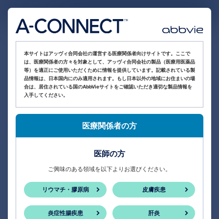
医療関係者向け情報サイト
本サイトはアッヴィ合同会社の運営する医療関係者向けサイトです。ここで
は、医療関係者の方々を対象として、アッヴィ合同会社の製品（医療用医薬品
等）を適正にご使用いただくために情報を提供しています。記載されている製
品情報は、日本国内にのみ適用されます。もし日本以外の地域にお住まいの場
合は、居住されている国のAbbVieサイトをご確認いただき適切な製品情報を
入手してください。
医療関係者の方
医師の方
ご興味のある領域を以下よりお選びください。
リウマチ・膠原病
皮膚疾患
炎症性腸疾患
肝炎