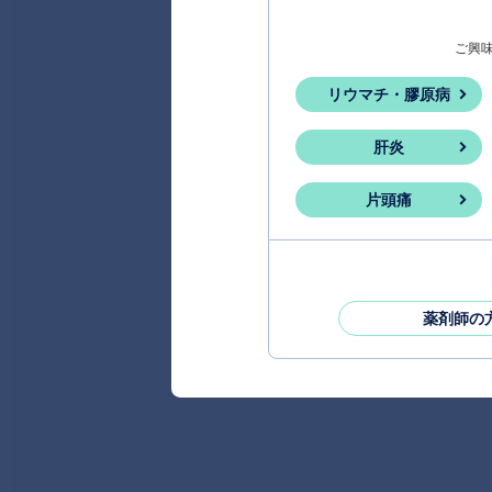
ご興
リウマチ・膠原病
肝炎
片頭痛
薬剤師の