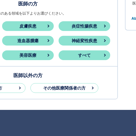
医師の方
医
味のある領域を以下よりお選びください。
A
皮膚疾患
炎症性腸疾患
造血器腫瘍
神経変性疾患
美容医療
すべて
医師以外の方
方
その他医療関係者の方