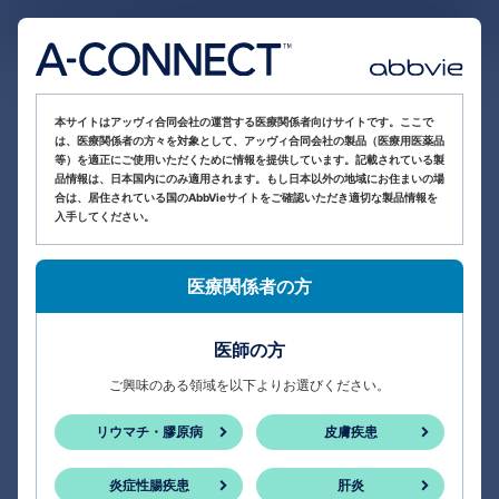
医療関係者向け情報サイト
本サイトはアッヴィ合同会社の運営する医療関係者向けサイトです。ここで
は、医療関係者の方々を対象として、アッヴィ合同会社の製品（医療用医薬品
等）を適正にご使用いただくために情報を提供しています。記載されている製
品情報は、日本国内にのみ適用されます。もし日本以外の地域にお住まいの場
合は、居住されている国のAbbVieサイトをご確認いただき適切な製品情報を
入手してください。
医療関係者の方
医師の方
ご興味のある領域を以下よりお選びください。
リウマチ・膠原病
皮膚疾患
炎症性腸疾患
肝炎