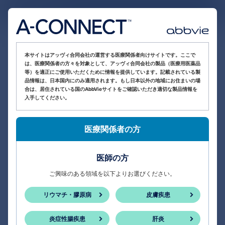
医療関係者向け情報サイト
本サイトはアッヴィ合同会社の運営する医療関係者向けサイトです。ここで
は、医療関係者の方々を対象として、アッヴィ合同会社の製品（医療用医薬品
等）を適正にご使用いただくために情報を提供しています。記載されている製
品情報は、日本国内にのみ適用されます。もし日本以外の地域にお住まいの場
合は、居住されている国のAbbVieサイトをご確認いただき適切な製品情報を
入手してください。
医療関係者の方
医師の方
ご興味のある領域を以下よりお選びください。
リウマチ・膠原病
皮膚疾患
炎症性腸疾患
肝炎