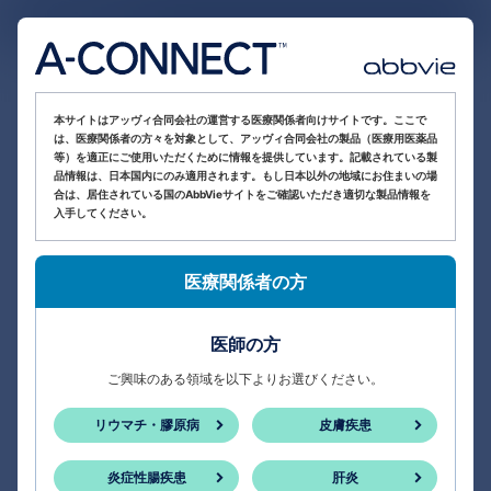
医療関係者向け情報サイト
本サイトはアッヴィ合同会社の運営する医療関係者向けサイトです。ここで
は、医療関係者の方々を対象として、アッヴィ合同会社の製品（医療用医薬品
等）を適正にご使用いただくために情報を提供しています。記載されている製
品情報は、日本国内にのみ適用されます。もし日本以外の地域にお住まいの場
合は、居住されている国のAbbVieサイトをご確認いただき適切な製品情報を
入手してください。
医療関係者の方
医師の方
ご興味のある領域を以下よりお選びください。
リウマチ・膠原病
皮膚疾患
炎症性腸疾患
肝炎