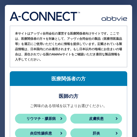
医療関係者向け情報サイト
本サイトはアッヴィ合同会社の運営する医療関係者向けサイトです。ここで
は、医療関係者の方々を対象として、アッヴィ合同会社の製品（医療用医薬品
等）を適正にご使用いただくために情報を提供しています。記載されている製
品情報は、日本国内にのみ適用されます。もし日本以外の地域にお住まいの場
合は、居住されている国のAbbVieサイトをご確認いただき適切な製品情報を
入手してください。
医療関係者の方
医師の方
ご興味のある領域を以下よりお選びください。
リウマチ・膠原病
皮膚疾患
炎症性腸疾患
肝炎