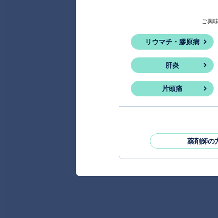
ご興
リウマチ・膠原病
肝炎
片頭痛
薬剤師の