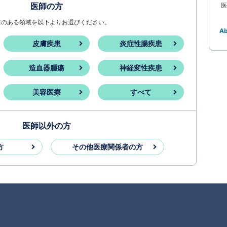
医師の方
医
味のある領域を以下よりお選びください。
A
皮膚疾患
炎症性腸疾患
造血器腫瘍
神経変性疾患
美容医療
すべて
医師以外の方
方
その他医療関係者の方