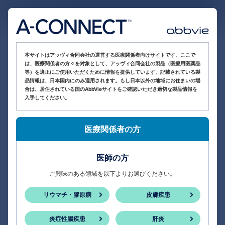
医療関係者向け情報サイト
本サイトはアッヴィ合同会社の運営する医療関係者向けサイトです。ここで
は、医療関係者の方々を対象として、アッヴィ合同会社の製品（医療用医薬品
等）を適正にご使用いただくために情報を提供しています。記載されている製
品情報は、日本国内にのみ適用されます。もし日本以外の地域にお住まいの場
合は、居住されている国のAbbVieサイトをご確認いただき適切な製品情報を
入手してください。
医療関係者の方
医師の方
ご興味のある領域を以下よりお選びください。
リウマチ・膠原病
皮膚疾患
炎症性腸疾患
肝炎