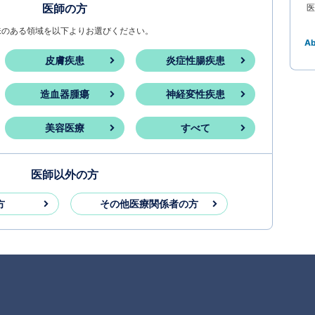
医師の方
医
味のある領域を以下よりお選びください。
A
皮膚疾患
炎症性腸疾患
造血器腫瘍
神経変性疾患
美容医療
すべて
医師以外の方
方
その他医療関係者の方