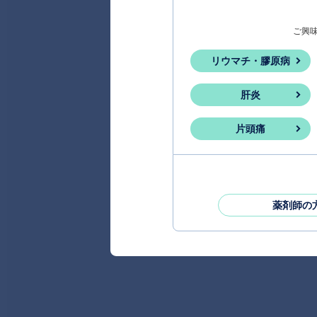
ご興
リウマチ・膠原病
肝炎
片頭痛
薬剤師の