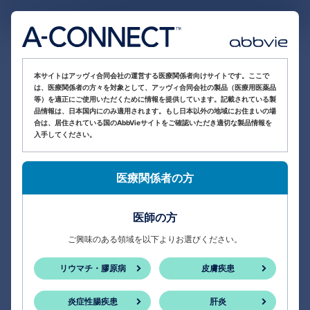
医療関係者向け情報サイト
本サイトはアッヴィ合同会社の運営する医療関係者向けサイトです。ここで
は、医療関係者の方々を対象として、アッヴィ合同会社の製品（医療用医薬品
等）を適正にご使用いただくために情報を提供しています。記載されている製
品情報は、日本国内にのみ適用されます。もし日本以外の地域にお住まいの場
合は、居住されている国のAbbVieサイトをご確認いただき適切な製品情報を
入手してください。
医療関係者の方
医師の方
ご興味のある領域を以下よりお選びください。
リウマチ・膠原病
皮膚疾患
炎症性腸疾患
肝炎