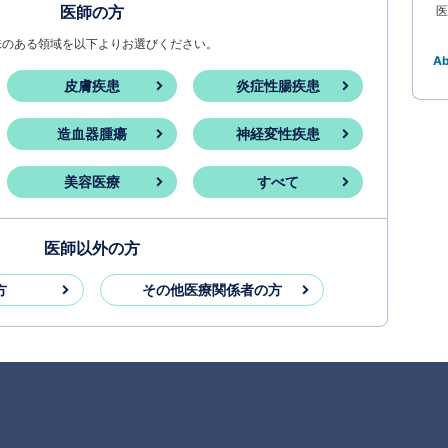
医師の方
医
味のある領域を以下よりお選びください。
A
皮膚疾患
炎症性腸疾患
造血器腫瘍
神経変性疾患
美容医療
すべて
医師以外の方
方
その他医療関係者の方