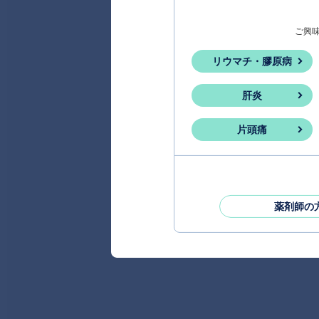
ご興
リウマチ・膠原病
肝炎
片頭痛
薬剤師の