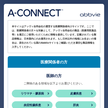
医療関係者向け情報サイト
本サイトはアッヴィ合同会社の運営する医療関係者向けサイトです。ここで
は、医療関係者の方々を対象として、アッヴィ合同会社の製品（医療用医薬品
等）を適正にご使用いただくために情報を提供しています。記載されている製
品情報は、日本国内にのみ適用されます。もし日本以外の地域にお住まいの場
合は、居住されている国のAbbVieサイトをご確認いただき適切な製品情報を
入手してください。
医療関係者の方
医師の方
ご興味のある領域を以下よりお選びください。
リウマチ・膠原病
皮膚疾患
炎症性腸疾患
肝炎