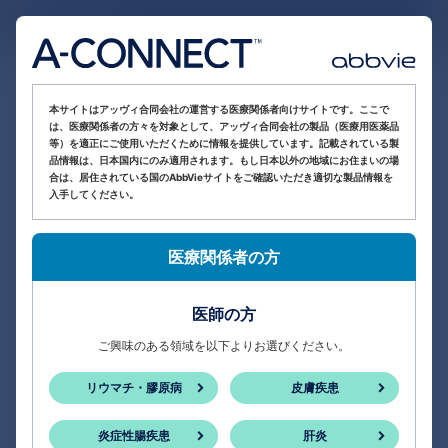
医療関係者向け情報サイト
本サイトはアッヴィ合同会社の運営する医療関係者向けサイトです。ここで
は、医療関係者の方々を対象として、アッヴィ合同会社の製品（医療用医薬品
等）を適正にご使用いただくために情報を提供しています。記載されている製
品情報は、日本国内にのみ適用されます。もし日本以外の地域にお住まいの場
合は、居住されている国のAbbVieサイトをご確認いただき適切な製品情報を
入手してください。
医療関係者の方
医師の方
ご興味のある領域を以下よりお選びください。
リウマチ・膠原病
皮膚疾患
炎症性腸疾患
肝炎