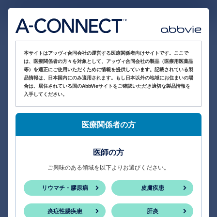
医療関係者向け情報サイト
本サイトはアッヴィ合同会社の運営する医療関係者向けサイトです。ここで
は、医療関係者の方々を対象として、アッヴィ合同会社の製品（医療用医薬品
等）を適正にご使用いただくために情報を提供しています。記載されている製
品情報は、日本国内にのみ適用されます。もし日本以外の地域にお住まいの場
合は、居住されている国のAbbVieサイトをご確認いただき適切な製品情報を
入手してください。
医療関係者の方
医師の方
ご興味のある領域を以下よりお選びください。
リウマチ・膠原病
皮膚疾患
炎症性腸疾患
肝炎