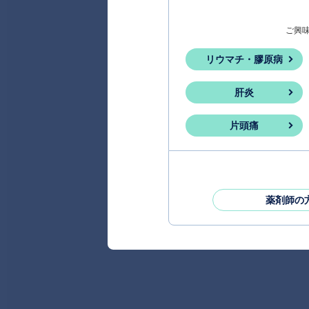
ご興
リウマチ・膠原病
肝炎
片頭痛
薬剤師の