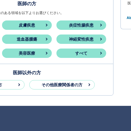
医師の方
医
味のある領域を以下よりお選びください。
A
皮膚疾患
炎症性腸疾患
造血器腫瘍
神経変性疾患
美容医療
すべて
医師以外の方
方
その他医療関係者の方