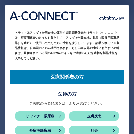
医療関係者向け情報サイト
本サイトはアッヴィ合同会社の運営する医療関係者向けサイトです。ここで
は、医療関係者の方々を対象として、アッヴィ合同会社の製品（医療用医薬品
等）を適正にご使用いただくために情報を提供しています。記載されている製
品情報は、日本国内にのみ適用されます。もし日本以外の地域にお住まいの場
合は、居住されている国のAbbVieサイトをご確認いただき適切な製品情報を
入手してください。
医療関係者の方
医師の方
ご興味のある領域を以下よりお選びください。
リウマチ・膠原病
皮膚疾患
炎症性腸疾患
肝炎