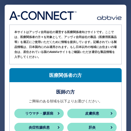
医療関係者向け情報サイト
本サイトはアッヴィ合同会社の運営する医療関係者向けサイトです。ここで
は、医療関係者の方々を対象として、アッヴィ合同会社の製品（医療用医薬品
等）を適正にご使用いただくために情報を提供しています。記載されている製
品情報は、日本国内にのみ適用されます。もし日本以外の地域にお住まいの場
合は、居住されている国のAbbVieサイトをご確認いただき適切な製品情報を
入手してください。
医療関係者の方
医師の方
ご興味のある領域を以下よりお選びください。
リウマチ・膠原病
皮膚疾患
炎症性腸疾患
肝炎