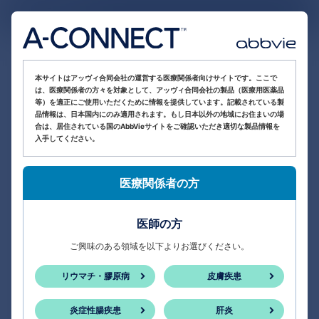
医療関係者向け情報サイト
本サイトはアッヴィ合同会社の運営する医療関係者向けサイトです。ここで
は、医療関係者の方々を対象として、アッヴィ合同会社の製品（医療用医薬品
等）を適正にご使用いただくために情報を提供しています。記載されている製
品情報は、日本国内にのみ適用されます。もし日本以外の地域にお住まいの場
合は、居住されている国のAbbVieサイトをご確認いただき適切な製品情報を
入手してください。
医療関係者の方
医師の方
ご興味のある領域を以下よりお選びください。
リウマチ・膠原病
皮膚疾患
炎症性腸疾患
肝炎